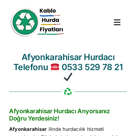
Skip
to
content
Toggl
Navig
Anasayfa
Afyonkarahisar Hurdacı
Telefonu
0533 529 78 21
Hurda Fiyatları
Hizmet Bölgeleri
Hakkımızda
Afyonkarahisar Hurdacı Arıyorsanız
Doğru Yerdesiniz!
Blog
Afyonkarahisar
ilinde hurdacılık hizmeti