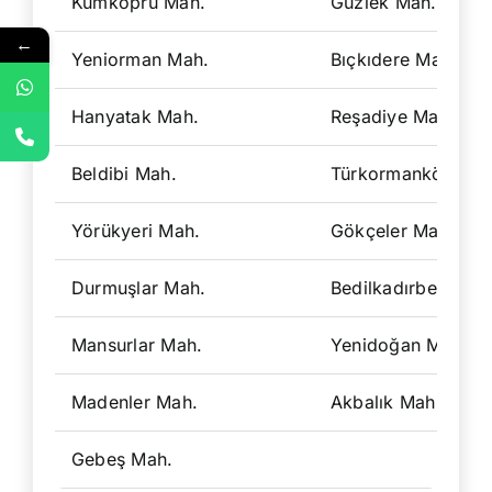
Kumköprü Mah.
Güzlek Mah.
←
Yeniorman Mah.
Bıçkıdere Mah.
Hanyatak Mah.
Reşadiye Mah.
Beldibi Mah.
Türkormanköy Mah
Yörükyeri Mah.
Gökçeler Mah.
Durmuşlar Mah.
Bedilkadırbey Mah
Mansurlar Mah.
Yenidoğan Mah.
Madenler Mah.
Akbalık Mah.
Gebeş Mah.