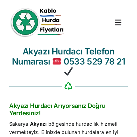
Skip
to
content
Toggl
Navig
Akyazı Hurdacı Telefon
Anasayfa
Numarası
0533 529 78 21
Hurda Fiyatları
Hizmet Bölgeleri
Hakkımızda
Akyazı Hurdacı Arıyorsanız Doğru
Yerdesiniz!
Blog
Sakarya
Akyazı
bölgesinde hurdacılık hizmeti
vermekteyiz. Elinizde bulunan hurdalara en iyi