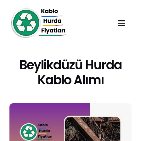
Skip
to
content
Toggl
Navig
Anasayfa
Beylikdüzü Hurda
Hurda Fiyatları
Kablo Alımı
Hizmet Bölgeleri
Hakkımızda
Blog