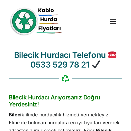
Skip
to
content
Toggl
Navig
Anasayfa
Bilecik Hurdacı Telefonu
0533 529 78 21
Hurda Fiyatları
Hizmet Bölgeleri
Bilecik Hurdacı Arıyorsanız Doğru
Hakkımızda
Yerdesiniz!
Bilecik
ilinde hurdacılık hizmeti vermekteyiz.
Blog
Elinizde bulunan hurdalara en iyi fiyatları vererek
adresten alım gerçekleştirmeyiz. Eğer
Bilecik