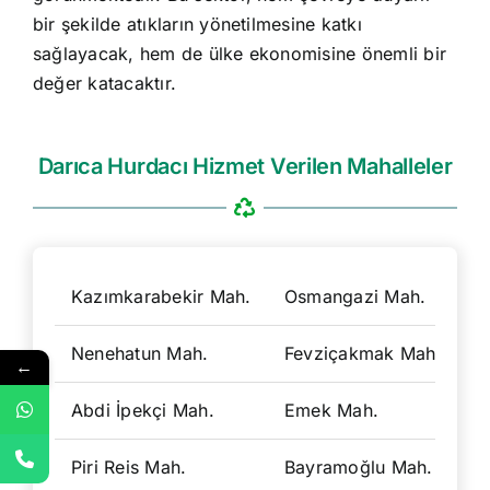
bir şekilde atıkların yönetilmesine katkı
sağlayacak, hem de ülke ekonomisine önemli bir
değer katacaktır.
Darıca Hurdacı Hizmet Verilen Mahalleler
Kazımkarabekir Mah.
Osmangazi Mah.
B
Nenehatun Mah.
Fevziçakmak Mah.
S
←
Abdi İpekçi Mah.
Emek Mah.
C
Piri Reis Mah.
Bayramoğlu Mah.
Y