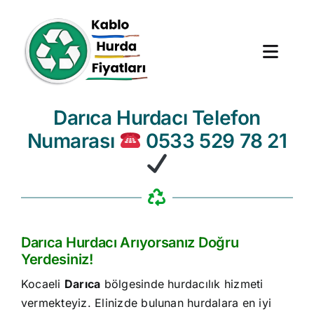
Skip
to
content
Toggl
Navig
Darıca Hurdacı Telefon
Anasayfa
Numarası
0533 529 78 21
Hurda Fiyatları
Hizmet Bölgeleri
Hakkımızda
Darıca Hurdacı Arıyorsanız Doğru
Yerdesiniz!
Blog
Kocaeli
Darıca
bölgesinde hurdacılık hizmeti
vermekteyiz. Elinizde bulunan hurdalara en iyi