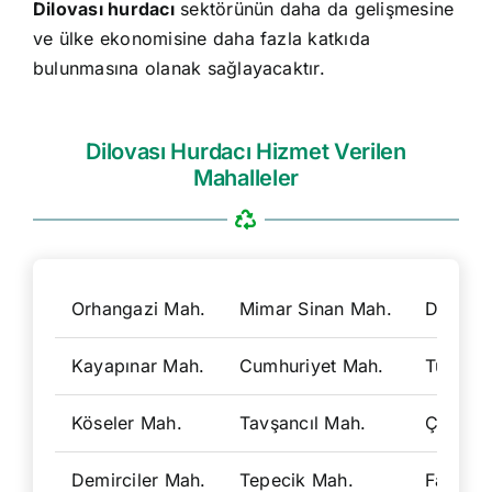
Dilovası hurdacı
sektörünün daha da gelişmesine
ve ülke ekonomisine daha fazla katkıda
bulunmasına olanak sağlayacaktır.
Dilovası Hurdacı Hizmet Verilen
Mahalleler
Orhangazi Mah.
Mimar Sinan Mah.
Diliskel
Kayapınar Mah.
Cumhuriyet Mah.
Turgut 
Köseler Mah.
Tavşancıl Mah.
Çerkeşl
Demirciler Mah.
Tepecik Mah.
Fatih M