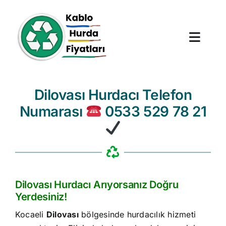
Skip
to
content
Toggl
Navig
Anasayfa
Dilovası Hurdacı Telefon
Numarası
0533 529 78 21
Hurda Fiyatları
Hizmet Bölgeleri
Hakkımızda
Dilovası Hurdacı Arıyorsanız Doğru
Yerdesiniz!
Blog
Kocaeli
Dilovası
bölgesinde hurdacılık hizmeti