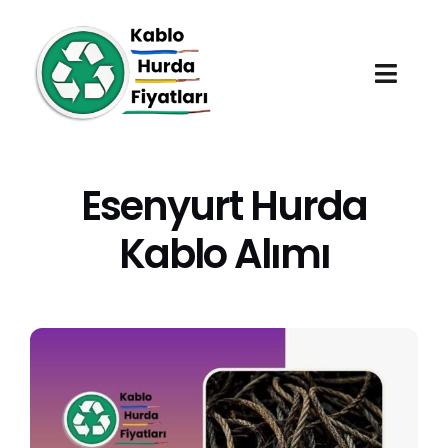
Skip
to
content
Toggl
Navig
Anasayfa
Esenyurt Hurda
Hurda Fiyatları
Kablo Alımı
Hizmet Bölgeleri
Hakkımızda
Blog