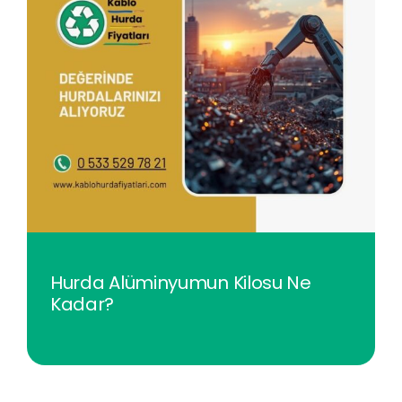
Hurda Alüminyumun Kilosu Ne
Kadar?