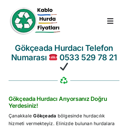
Skip
to
content
Toggl
Navig
Gökçeada Hurdacı Telefon
Anasayfa
Numarası
0533 529 78 21
Hurda Fiyatları
Hizmet Bölgeleri
Hakkımızda
Gökçeada Hurdacı Arıyorsanız Doğru
Yerdesiniz!
Blog
Çanakkale
Gökçeada
bölgesinde hurdacılık
hizmeti vermekteyiz. Elinizde bulunan hurdalara