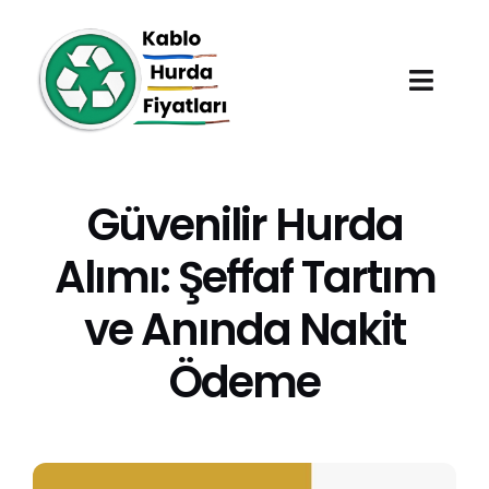
Skip
to
content
Toggl
Navig
Anasayfa
Güvenilir Hurda
Hurda Fiyatları
Alımı: Şeffaf Tartım
Hizmet Bölgeleri
ve Anında Nakit
Ödeme
Hakkımızda
Blog