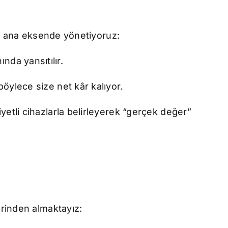
üç ana eksende yönetiyoruz:
nda yansıtılır.
öylece size net kâr kalıyor.
yetli cihazlarla belirleyerek “gerçek değer”
erinden almaktayız: