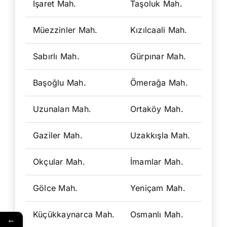
İşaret Mah.
Taşoluk Mah.
Güv
Müezzinler Mah.
Kızılcaali Mah.
Küç
Sabırlı Mah.
Gürpınar Mah.
Sar
Başoğlu Mah.
Ömerağa Mah.
Dud
Uzunalan Mah.
Ortaköy Mah.
Kır
Gaziler Mah.
Uzakkışla Mah.
Ceb
Okçular Mah.
İmamlar Mah.
Kal
Gölce Mah.
Yeniçam Mah.
Eğr
Küçükkaynarca Mah.
Osmanlı Mah.
Akb
←