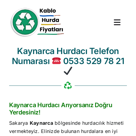
Skip
to
content
Toggl
Navig
Kaynarca Hurdacı Telefon
Anasayfa
Numarası
0533 529 78 21
Hurda Fiyatları
Hizmet Bölgeleri
Hakkımızda
Kaynarca Hurdacı Arıyorsanız Doğru
Yerdesiniz!
Blog
Sakarya
Kaynarca
bölgesinde hurdacılık hizmeti
vermekteyiz. Elinizde bulunan hurdalara en iyi