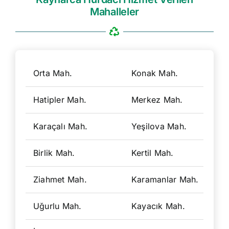
Mahalleler
Orta Mah.
Konak Mah.
Büy
Hatipler Mah.
Merkez Mah.
Tur
Karaçalı Mah.
Yeşilova Mah.
Top
Birlik Mah.
Kertil Mah.
Şey
Ziahmet Mah.
Karamanlar Mah.
Ari
Uğurlu Mah.
Kayacık Mah.
Kul