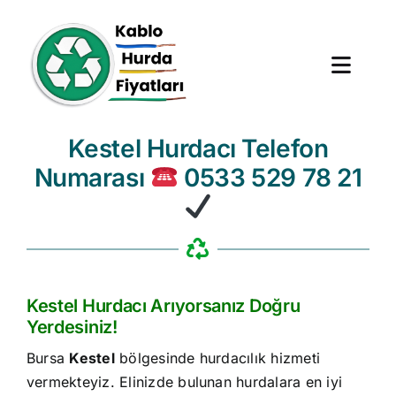
Skip
to
content
Toggl
Navig
Kestel Hurdacı Telefon
Anasayfa
Numarası
0533 529 78 21
Hurda Fiyatları
Hizmet Bölgeleri
Hakkımızda
Kestel Hurdacı Arıyorsanız Doğru
Yerdesiniz!
Blog
Bursa
Kestel
bölgesinde hurdacılık hizmeti
vermekteyiz. Elinizde bulunan hurdalara en iyi