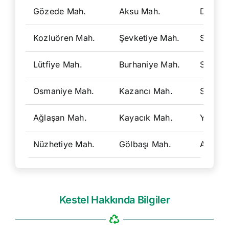
Gözede Mah.
Aksu Mah.
Dudakl
Kozluören Mah.
Şevketiye Mah.
Seyme
Lütfiye Mah.
Burhaniye Mah.
Soğuks
Osmaniye Mah.
Kazancı Mah.
Sayfiy
Ağlaşan Mah.
Kayacık Mah.
Yağmur
Nüzhetiye Mah.
Gölbaşı Mah.
Ahmet 
Kestel Hakkında Bilgiler