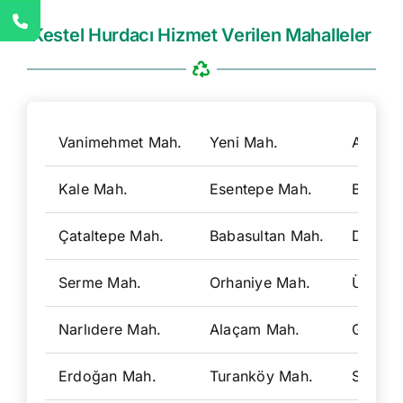
Kestel Hurdacı Hizmet Verilen Mahalleler
Vanimehmet Mah.
Yeni Mah.
Ahmetv
Kale Mah.
Esentepe Mah.
Barakf
Çataltepe Mah.
Babasultan Mah.
Derekı
Serme Mah.
Orhaniye Mah.
Ümital
Narlıdere Mah.
Alaçam Mah.
Gölcük
Erdoğan Mah.
Turanköy Mah.
Saitab