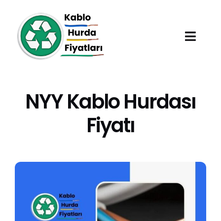
Skip
to
content
Toggl
Navig
Anasayfa
NYY Kablo Hurdası
Hurda Fiyatları
Fiyatı
Hizmet Bölgeleri
Hakkımızda
Blog