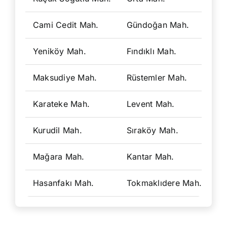
Cami Cedit Mah.
Gündoğan Mah.
Ak
Yeniköy Mah.
Fındıklı Mah.
So
Maksudiye Mah.
Rüstemler Mah.
Be
Karateke Mah.
Levent Mah.
Tü
Kurudil Mah.
Sıraköy Mah.
İm
Mağara Mah.
Kantar Mah.
Ak
Hasanfakı Mah.
Tokmaklıdere Mah.