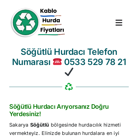
Skip
to
content
Toggl
Navig
Söğütlü Hurdacı Telefon
Anasayfa
Numarası
0533 529 78 21
Hurda Fiyatları
Hizmet Bölgeleri
Hakkımızda
Söğütlü Hurdacı Arıyorsanız Doğru
Yerdesiniz!
Blog
Sakarya
Söğütlü
bölgesinde hurdacılık hizmeti
vermekteyiz. Elinizde bulunan hurdalara en iyi