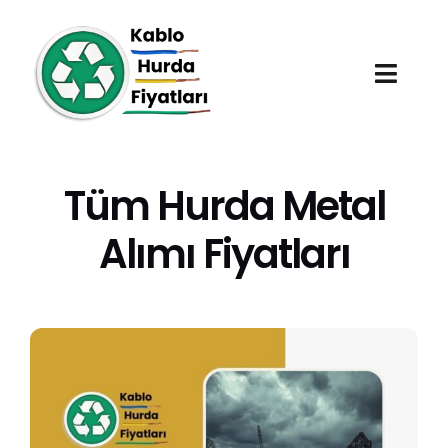
Skip
to
content
Toggl
Navig
Anasayfa
Tüm Hurda Metal
Hurda Fiyatları
Alımı Fiyatları
Hizmet Bölgeleri
Hakkımızda
Blog