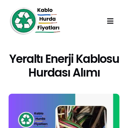
Skip
to
content
Toggl
Navig
Anasayfa
Yeraltı Enerji Kablosu
Hurda Fiyatları
Hurdası Alımı
Hizmet Bölgeleri
Hakkımızda
Blog