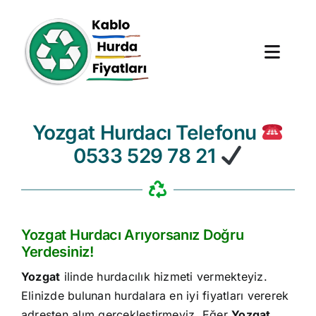
Skip
to
content
Toggl
Navig
Anasayfa
Yozgat Hurdacı Telefonu
0533 529 78 21
Hurda Fiyatları
Hizmet Bölgeleri
Yozgat Hurdacı Arıyorsanız Doğru
Hakkımızda
Yerdesiniz!
Yozgat
ilinde hurdacılık hizmeti vermekteyiz.
Blog
Elinizde bulunan hurdalara en iyi fiyatları vererek
adresten alım gerçekleştirmeyiz. Eğer
Yozgat