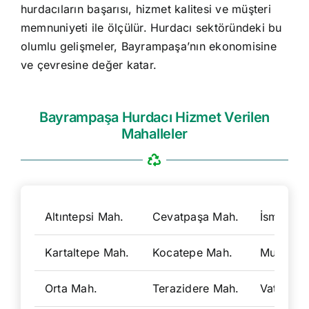
hurdacıların başarısı, hizmet kalitesi ve müşteri
memnuniyeti ile ölçülür. Hurdacı sektöründeki bu
olumlu gelişmeler, Bayrampaşa’nın ekonomisine
ve çevresine değer katar.
Bayrampaşa Hurdacı Hizmet Verilen
Mahalleler
Altıntepsi Mah.
Cevatpaşa Mah.
İsmet Pa
Kartaltepe Mah.
Kocatepe Mah.
Muratpa
Orta Mah.
Terazidere Mah.
Vatan Ma