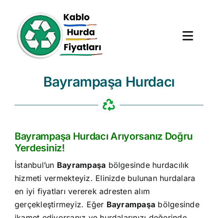
Skip
to
content
Toggl
Navig
Bayrampaşa Hurdacı
Anasayfa
Hurda Fiyatları
Bayrampaşa Hurdacı Arıyorsanız Doğru
Hizmet Bölgeleri
Yerdesiniz!
Hakkımızda
İstanbul’un
Bayrampaşa
bölgesinde hurdacılık
hizmeti vermekteyiz. Elinizde bulunan hurdalara
Blog
en iyi fiyatları vererek adresten alım
gerçekleştirmeyiz. Eğer
Bayrampaşa
bölgesinde
ikamet ediyorsanız ve hurdalarınızı değerinde