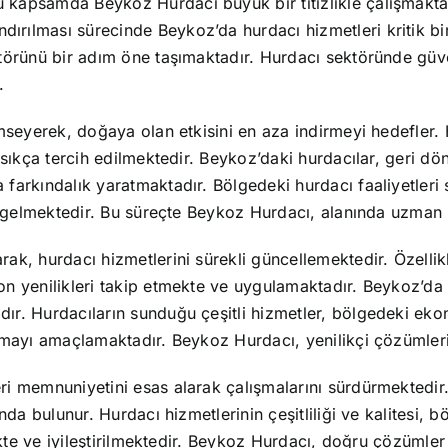
kapsamda Beykoz Hurdacı büyük bir titizlikle çalışmaktad
rılması sürecinde Beykoz’da hurdacı hizmetleri kritik bir
ktörünü bir adım öne taşımaktadır. Hurdacı sektöründe güv
.
imseyerek, doğaya olan etkisini en aza indirmeyi hedefler.
 sıkça tercih edilmektedir. Beykoz’daki hurdacılar, geri dö
 farkındalık yaratmaktadır. Bölgedeki hurdacı faaliyetler
le gelmektedir. Bu süreçte Beykoz Hurdacı, alanında uzman 
arak, hurdacı hizmetlerini sürekli güncellemektedir. Öze
n yenilikleri takip etmekte ve uygulamaktadır. Beykoz’da 
ır. Hurdacıların sunduğu çeşitli hizmetler, bölgedeki eko
nmayı amaçlamaktadır. Beykoz Hurdacı, yenilikçi çözümleri
i memnuniyetini esas alarak çalışmalarını sürdürmektedir. 
nda bulunur. Hurdacı hizmetlerinin çeşitliliği ve kalitesi, 
ekte ve iyileştirilmektedir. Beykoz Hurdacı, doğru çözümler